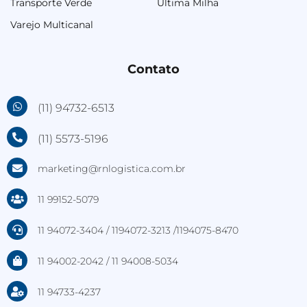
Transporte Verde
Última Milha
Varejo Multicanal
Contato
(11) 94732-6513
(11) 5573-5196
marketing@rnlogistica.com.br
11 99152-5079
11 94072-3404 / 1194072-3213 /1194075-8470
11 94002-2042 / 11 94008-5034
11 94733-4237