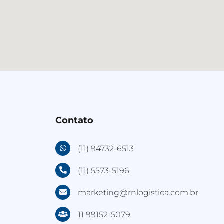
Contato
(11) 94732-6513
(11) 5573-5196
marketing@rnlogistica.com.br
11 99152-5079