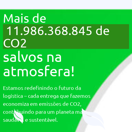
Mais de
11.986.368.845 de
CO2
salvos na
atmosfera!
Estamos redefinindo o futuro da
logística – cada entrega que fazemos
economiza em emissões de CO2,
contribuindo para um planeta mais
saudável e sustentável.